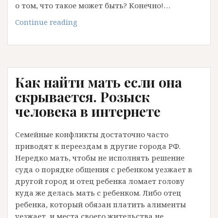
о том, что такое может быть? Конечно!…
Современная
Continue reading
мать
и
Современная
бабка!
Как найти мать если она
Их
задача
скрывается. Розыск
провоцировать
человека в интернете
конфликт.
Семейные конфликты достаточно часто
приводят к переездам в другие города РФ.
Нередко мать, чтобы не исполнять решение
суда о порядке общения с ребенком уезжает в
другой город и отец ребенка ломает голову
куда же делась мать с ребенком. Либо отец
ребенка, который обязан платить алименты
уезжает, и места своего жительства не