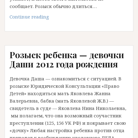
сообщает. Розыск обычно длиться…
Как
Continue reading
найти
мать
если
она
Розыск ребенка — девочки
скрывается.
Розыск
Даши 2012 года рождения
человека
в
Девочка Даша — ознакомиться с ситуацией. В
интернете
розыске Юридической Консультации «Право
Детей» находиться мать Яковлева Жанна
Валерьевна, бабка (мать Яковлевой Ж.В.) —
свидетель в суде — Яковлева Нина Николаевна,
мы полагаем, что она возможный соучастник
преступления (125, 156 УК РФ) и покрывает свою
«дочку» Любая настройка ребенка против отца
приведет к возбуждению уголовного ДЕЛА,