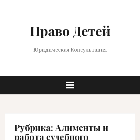
Перейти
к
содержимому
Право Детей
Юридическая Консультация
Рубрика:
Алименты и
работа судебного