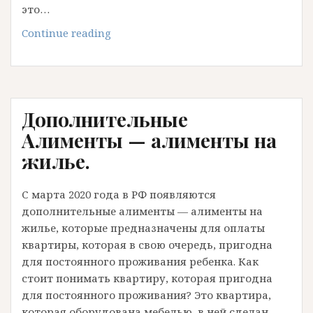
это…
Уменьшение
Continue reading
размера
алиментов
на
ребенка,
Дополнительные
если
у
Алименты — алименты на
отца
жилье.
большой
доход,
С марта 2020 года в РФ появляются
более
дополнительные алименты — алименты на
100
жилье, которые предназначены для оплаты
тысяч
квартиры, которая в свою очередь, пригодна
рублей
для постоянного проживания ребенка. Как
стоит понимать квартиру, которая пригодна
для постоянного проживания? Это квартира,
которая оборудована мебелью, в ней сделан