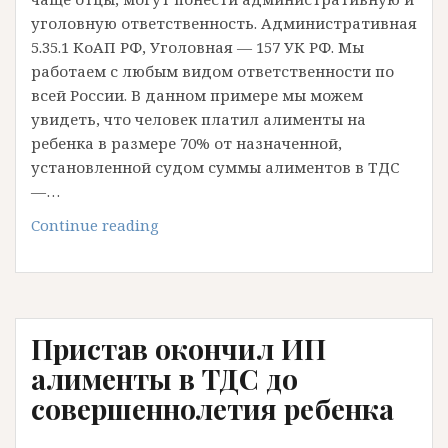
уголовную ответственность. Административная
5.35.1 КоАП РФ, Уголовная — 157 УК РФ. Мы
работаем с любым видом ответственности по
всей России. В данном примере мы можем
увидеть, что человек платил алименты на
ребенка в размере 70% от назначенной,
установленной судом суммы алиментов в ТДС
—…
Алименты
Continue reading
меньше
установленных
решением
суда
Пристав окончил ИП
на
30%
алименты в ТДС до
—
совершеннолетия ребенка
отец
виновен!