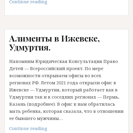
Алименты
Continue reading
в
Ижевске
составляют
3
Алименты в Ижевске,
рубля!
Мужчина
Удмуртия.
явно
не
Напомним Юридическая Консультация Право
хочет
Детей — Всероссийский проект. По мере
платить
возможности открываем офисы во всех
алименты.
регионах РФ. Летом 2021 года открыли офис в
Ижевске — Удмуртия, который работает как в
Удмуртии так и в соседних регионах — Пермь,
Казань (подробнее). В офис к нам обратилась
мать ребенка, которая сказала, что в отношении
ее бывшего мужчины…
Алименты
Continue reading