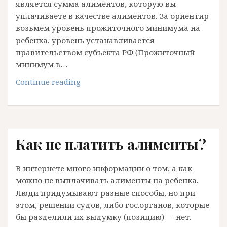
является сумма алиментов, которую вы
уплачиваете в качестве алиментов. За ориентир
возьмем уровень прожиточного минимума на
ребенка, уровень устанавливается
правительством субъекта РФ (Прожиточный
минимум в…
Как
Continue reading
контролировать
расход
алиментов?
Куда
Как не платить алименты?
тратятся
алименты?
В интернете много информации о том, а как
можно не выплачивать алименты на ребенка.
Люди придумывают разные способы, но при
этом, решений судов, либо гос.органов, которые
бы разделили их выдумку (позицию) — нет.