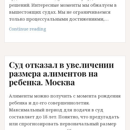
решений. Интересные моменты мы обжалуем в
вышестоящих судах. Мы не ограничиваемся
только процессуальными достижениями,…
Алименты.
Continue reading
Новые
подходы
и
стандарты
Суд отказал в увеличении
разбираем
в
размера алиментов на
Верховном
ребенка. Москва
Суде
РФ.
Алименты можно получить с момента рождения
ребенка и до его совершеннолетия.
Максимальный период для подачи в суд
составляет до 18 лет. Понятно, что предугадать
или спрогнозировать первоначальный размер