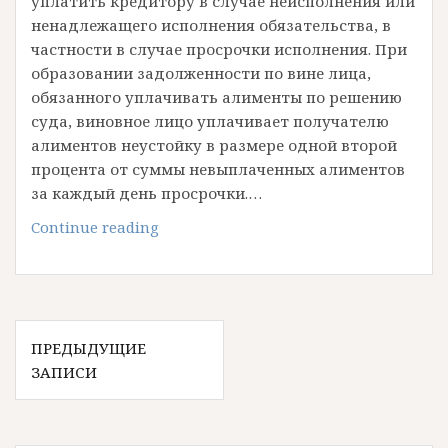
уплатить кредитору в случае неисполнения или
ненадлежащего исполнения обязательства, в
частности в случае просрочки исполнения. При
образовании задолженности по вине лица,
обязанного уплачивать алименты по решению
суда, виновное лицо уплачивает получателю
алиментов неустойку в размере одной второй
процента от суммы невыплаченных алиментов
за каждый день просрочки.…
Уменьшение
Continue reading
неустойки
по
алиментам.
Отказ
Навигация
в
ПРЕДЫДУЩИЕ
по
неустойке.
ЗАПИСИ
записям