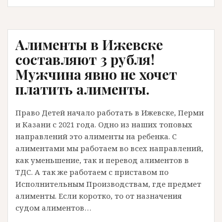
157
УК
РФ!
Алименты в Ижевске
Должник
платил
составляют 3 рубля!
1
Мужчина явно не хочет
раз
платить алименты.
алименты
в
Право Детей начало работать в Ижевске, Перми
2
и Казани с 2021 года. Одно из наших топовых
месяца.
направлений это алименты на ребенка. С
алиментами мы работаем во всех направлений,
как уменьшение, так и перевод алиментов в
ТДС. А так же работаем с приставом по
Исполнительным Производствам, где предмет
алименты. Если коротко, то от назначения
судом алиментов…