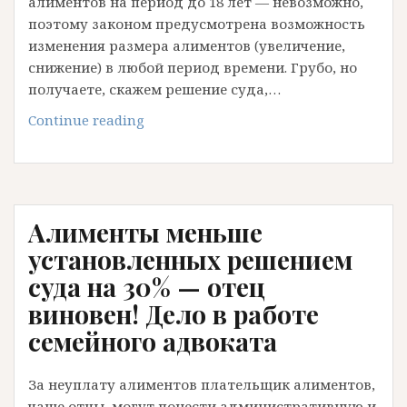
алиментов на период до 18 лет — невозможно,
поэтому законом предусмотрена возможность
изменения размера алиментов (увеличение,
снижение) в любой период времени. Грубо, но
получаете, скажем решение суда,…
Суд
Continue reading
отказал
в
увеличении
размера
Алименты меньше
алиментов
на
установленных решением
ребенка.
суда на 30% — отец
Москва
виновен! Дело в работе
семейного адвоката
За неуплату алиментов плательщик алиментов,
чаще отцы, могут понести административную и