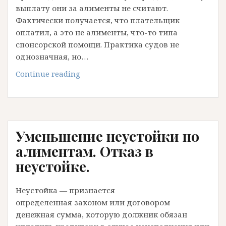
выплату они за алименты не считают.
Фактически получается, что плательщик
оплатил, а это не алименты, что-то типа
спонсорской помощи. Практика судов не
однозначная, но…
Как
Continue reading
нужно
платить
алименты,
чтобы
Уменьшение неустойки по
они
засчитались
алиментам. Отказ в
как
неустойке.
алименты
Неустойка — признается
определенная законом или договором
денежная сумма, которую должник обязан