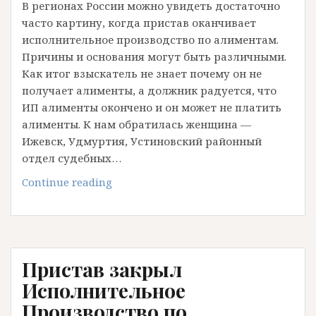
В регионах России можно увидеть достаточно
Дело
часто картину, когда пристав оканчивает
в
исполнительное производство по алиментам.
работе
Причины и основания могут быть различными.
семейного
Как итог взыскатель не знает почему он не
адвоката
получает алименты, а должник радуется, что
ИП алименты окончено и он может не платить
алименты. К нам обратилась женщина —
Ижевск, Удмуртия, Устиновский районный
отдел судебных…
Пристав
Continue reading
окончил
ИП
алименты
в
Пристав закрыл
ТДС
до
Исполнительное
совершеннолетия
Производство по