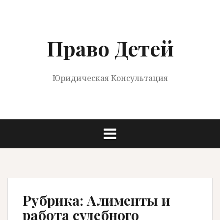
Перейти
к
содержимому
Право Детей
Юридическая Консультация
Рубрика:
Алименты и
работа судебного