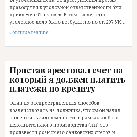
правосудия к уголовной ответственности был
привлечен 61 человек. В том числе, одно
уголовное дело было возбуждено по ст. 297 УК…
Защита
Continue reading
по
ч.1
ст.157
УК
Пристав арестовал счет на
РФ
редакция
который я должен платить
до
платежи по кредиту
03.07.2016
(имеет
Один из распространенных способов
практическое
воздействовать на должника, чтобы он начал
значение)
оплачивать задолженность в рамках любого
исполнительного производства (ИП) это
произвести розыск его банковских счетов и