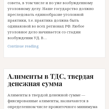
совета, в том числе и по уже возбужденному
уголовному делу. Наше государство должно
преследовать единообразие уголовной
практики, т.е. практика должна быть
одинаковой во всех регионах РФ. Любое
уголовное дело начинается со стадии
возбуждения УД. В…
Пример
Continue reading
возбуждения
бестолкового
УД
157
Алименты в ТДС, твердая
УК
РФ
денежная сумма
Алименты в твердой денежной сумме —
фиксированные алименты, назначаются в
определенном числе прожиточного минимума