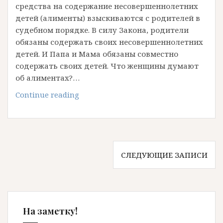
средства на содержание несовершеннолетних
детей (алименты) взыскиваются с родителей в
судебном порядке. В силу Закона, родители
обязаны содержать своих несовершеннолетних
детей. И Папа и Мама обязаны совместно
содержать своих детей. Что женщины думают
об алиментах?…
Алименты
Continue reading
на
ребенка,
все
о
Навигация
них
СЛЕДУЮЩИЕ ЗАПИСИ
по
записям
На заметку!