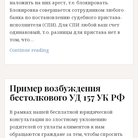
наложить на них арест, т.е. блокировать.
Блокировка совершается сотрудником любого
банка по постановлению судебного пристава-
исполнителя (СПИ). Для СПИ любой ваш счет
одинаковый, т.о. разницы для пристава нет в
том, что…
Пристав
Continue reading
арестовал
счет
на
который
Пример возбуждения
я
должен
бестолкового УД 157 УК РФ
платить
платежи
В рамках нашей бесплатной юридической
по
консультации по злостному уклонению
кредиту
родителей от уплаты алиментов к нам
обращаются граждане за тем, чтобы спросить