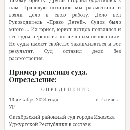
такому юристу. Другая сторона обратилась к
нам. Правовую позицию мы разъяснили и
взяли дело в свою работу. Дело вел
Руководитель «Право Детей». Судов было
много … Их юрист, юрист истцов появлялся и
все суды переносил по нелепым основаниям.
Но суды имеют свойство заканчиваться и вот
результат. Суд оставил дело без
рассмотрения.
Пример решения суда.
Определение:
О П Р Е Д Е Л Е Н И Е
13 декабря 2024 года г. Ижевск
УР
Октябрьский районный суд города Ижевска
Удмуртской Республики в составе: