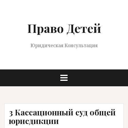
Перейти
к
содержимому
Право Детей
Юридическая Консультация
3 Кассационный суд общей
юрисдикции