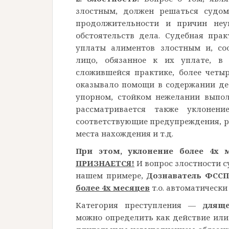
злостным, должен решаться судом
продолжительности и причин неу
обстоятельств дела. Судебная пра
уплаты алиментов злостным и,
со
лицо, обязанное к их уплате, в
сложившейся практике, более четы
оказывало
помощи в содержании дет
упорном, стойком нежелании
выпол
рассматривается также уклонен
соответствующие предупреждения, р
места
нахождения и т.д.
При этом, уклонение более 4х
ПРИЗНАЕТСЯ!
И вопрос злостности 
нашем примере,
Дознаватель ФССП
более 4х месяцев
т.о. автоматически
Категория преступления —
дляще
можно определить как действие или