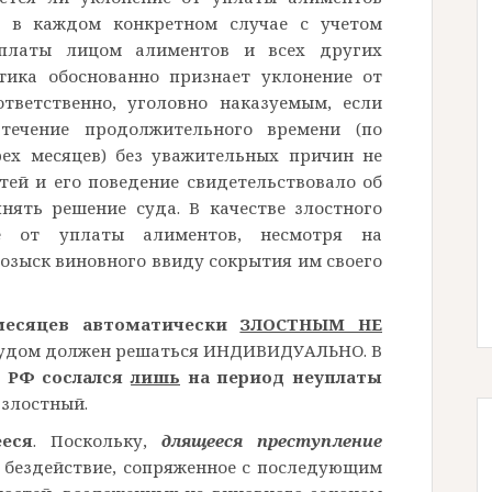
 в каждом конкретном случае с учетом
платы лицом алиментов и всех других
ктика обоснованно признает уклонение от
ответственно, уголовно наказуемым, если
 течение продолжительного
времени (по
рех месяцев) без уважительных причин не
ей и его поведение свидетельствовало об
нять решение суда. В качестве злостного
ие от уплаты алиментов,
несмотря на
озыск виновного ввиду сокрытия им своего
 месяцев автоматически
ЗЛОСТНЫМ НЕ
судом должен решаться ИНДИВИДУАЛЬНО. В
 РФ сослался
лишь
на период неуплаты
 злостный.
еся
. Поскольку,
длящееся преступление
 бездействие, сопряженное с последующим