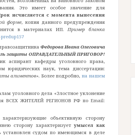
остей, возложенных на виновного законом
вания. Это имеет особое значение для
Срок исчисляется с момента вынесения
ной форме
, копия данного предупреждения
анится в материалах ИП.
Пример бланка
-predup157
 правозащитника
Федорова Ивана Олеговича
ель защиты ОПРАВДАТЕЛЬНЫЙ ПРИГОВОР!
к аспирант кафедры уголовного права,
ом юридических наук, тема диссертации:
латы алиментов».
Более подробно,
на нашем
алам уголовного дела «Злостное уклонение
для ВСЕХ ЖИТЕЛЕЙ РЕГИОНОВ РФ по Email:
 характеризующие объективную сторону
еннею сторону характеризует
умысел как
ь установлен судом по имеющимся в деле