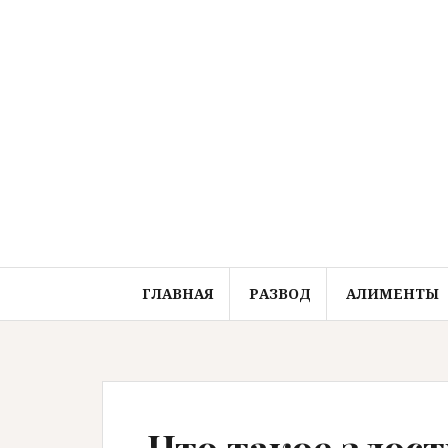
Перейти
к
содержимому
ГЛАВНАЯ
РАЗВОД
АЛИМЕНТЫ
Что такое злост