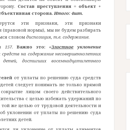
торону.
Состав преступления = объект +
субъективная сторона.
Итого: 4шт.
ерутся эти признаки, эти признаки
 (правовой нормы), мы не будем разбирать
мся словом
диспозиция, т.е. содержание.
 157.
Важно это:
«
Злостное
уклонение
 средств на содержание несовершеннолетних
 детей, достигших восемнадцатилетнего
телей
от уплаты по решению суда средств
детей следует понимать не только прямой
 сокрытие лицом своего действительного
жительства с целью избежать удержаний по
 той же целью от трудовой деятельности и
 об уклонении от уплаты по решению суда
летних детей.
ется ли уклонение от уплаты алиментов