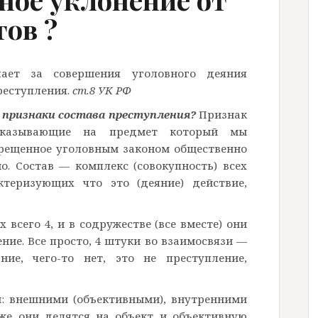
ов ?
пает за совершения уголовного деяния
реступления.
ст.8 УК РФ
е
признаки состава преступления?
Признак
указывающие на предмет который мы
прещенное уголовным законом общественно
о. Состав — комплекс (совокупность) всех
ктеризующих что это (деяние) действие,
 всего 4, и в содружестве (все вместе) они
ние. Все просто, 4 штуки во взаимосвязи —
ние, чего-то нет, это не преступление,
и: внешними (объективными), внутренними
уже они делятся на объект и объективную