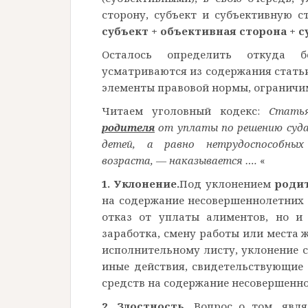
сторону, субъект и субъективную с
субъект + объективная сторона + 
Осталось определить откуда б
усматриваются из содержания статьи
элементы правовой нормы, ограничи
Читаем уголовный кодекс:
Статья
родителя
от уплаты по решению суда
детей, а равно нетрудоспособных
возраста, — наказывается ….
«
1. Уклонение.
Под уклонением
роди
на содержание несовершеннолетних 
отказ от уплаты алиментов, но и
заработка, смену работы или места 
исполнительному листу, уклонение с
иные действия, свидетельствующие
средств на содержание несовершенно
2. Злостность.
Вопрос о том, явля