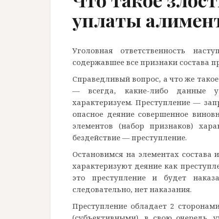
уплаты алимент
Уголовная ответственность насту
содержавшее все признаки состава п
Справедливый вопрос, а что же тако
— всегда, какие-либо данные 
характеризуем. Преступление — за
опасное деяние совершенное виновн
элементов (набор признаков) хара
бездействие — преступление.
Остановимся на элементах состава их
характеризуют деяние как преступле
это преступление и будет наказа
следовательно, нет наказания.
Преступление обладает 2 сторонам
(субъективными), в свою очередь, 