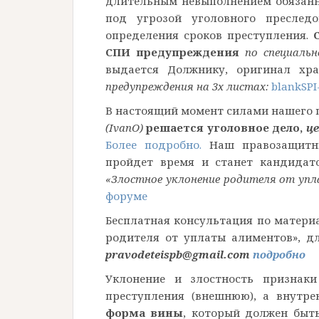
длительным невыполнением обязанн
под угрозой уголовного преследо
определения сроков преступления.
СПИ предупреждения
по специаль
выдается Должнику, оригинал хр
предупреждения на 3х листах:
blankSPI
В настоящий момент силами нашего
(IvanO)
решается уголовное дело,
ц
Более подробно.
Наш правозащитни
пройдет время и станет кандидат
«Злостное уклонение родителя от уп
форуме
Бесплатная консультация по матери
родителя от уплаты алиментов», 
pravodeteispb@gmail.com
подробно
Уклонение и злостность признаки
преступления (внешнюю), а внутр
форма вины
, который должен быт