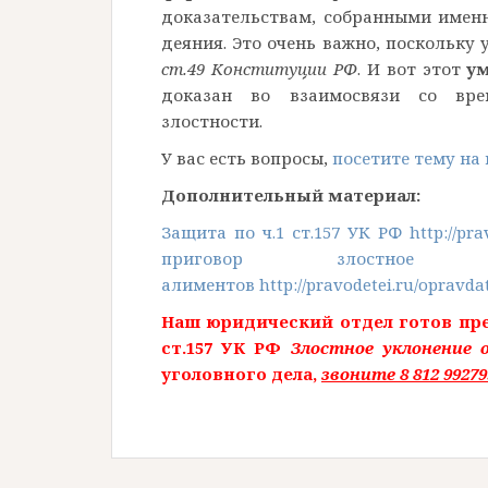
доказательствам, собранными имен
деяния. Это очень важно, поскольку
ст.49 Конституции РФ
. И вот этот
ум
доказан во взаимосвязи со вре
злостности.
У вас есть вопросы,
посетите тему на
Дополнительный материал:
Защита по ч.1 ст.157 УК РФ http://prav
приговор злостное
алиментов http://pravodetei.ru/opravda
Наш юридический отдел готов пре
ст.157 УК РФ
Злостное уклонение
уголовного дела,
звоните 8 812 99279