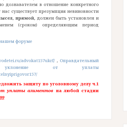
но дознавателем в отношение конкретного
 у нас существует презумпция невиновности
ысел, прямой,
должен быть установлен и
менем (сроком) определяющим период
 нашем форуме
odetei.ru/advokat157ukrf/
,
Оправдательный
 уклонение от уплаты
telnyiprigovor157/
дложить защиту по уголовному делу ч.1
 от уплаты алиментов
на любой стадии
99