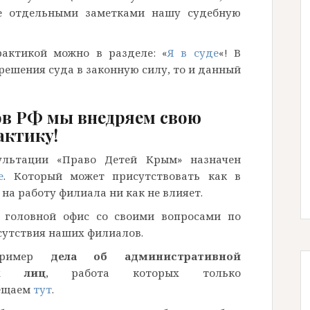
е отдельными заметками нашу судебную
актикой можно в разделе: «
Я в суде
«! В
решения суда в законную силу, то и данный
нов РФ мы внедряем свою
актику!
ультации «Право Детей Крым» назначен
е
. Который может присутствовать как в
 на работу филиала ни как не влияет.
 головной офис со своими вопросами по
сутствия наших филиалов.
апример
дела об административной
ых лиц
, работа которых только
мещаем
тут
.