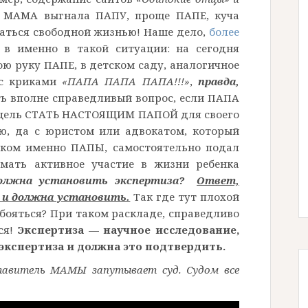
 и МАМА выгнала ПАПУ, проще ПАПЕ, куча
даться свободной жизнью! Наше дело,
более
 в именно в такой ситуации: на сегодня
ою руку ПАПЕ, в детском саду, аналогичное
 с криками
«ПАПА ПАПА ПАПА!!!»
,
правда,
ь вполне справедливый вопрос, если ПАПА
л цель СТАТЬ НАСТОЯЩИМ ПАПОЙ для своего
ию, да с юристом или адвокатом, который
ником именно ПАПЫ, самостоятельно подал
имать активное участие в жизни ребенка
олжна установить экспертиза?
Ответ,
 и должна установить.
Так где тут плохой
 бояться? При таком раскладе, справедливо
ся!
Экспертиза — научное исследование,
экспертиза и должна это подтвердить.
ставитель МАМЫ запутывает суд. Судом все