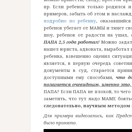
пр. Если ребенок только родился
примеров, забыть об этом и наслаж
подробно по ребенку
, оказавшийся
ребенок убегает от МАМЫ и тянет св
шоу, ребенок от радости на ушах,
ПАПА 2,5 года работал!
Можно задат
нашел юриста, адвоката, выработа
ребенка, взвешенно оценил ситуац
является, в первую очередь совет
документы в суд, старается прин
доступными ему способами,
что д
полагается очевидным, именно это,
ПАПА? Если ПАПА не плохой, то чего
заметить, что тут надо МАМЕ боять
следовательно, научным методом 
Для примера видеозапись, как Пред
было принято.