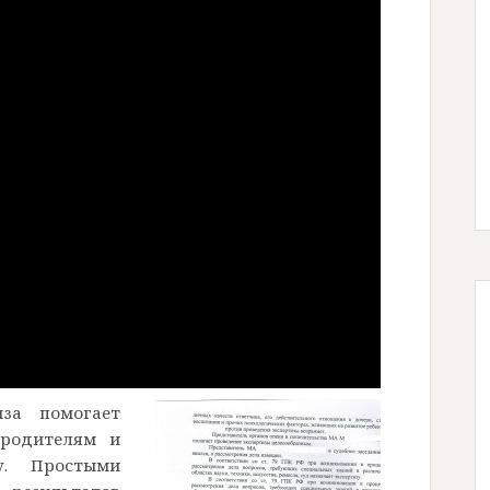
иза помогает
 родителям и
у. Простыми