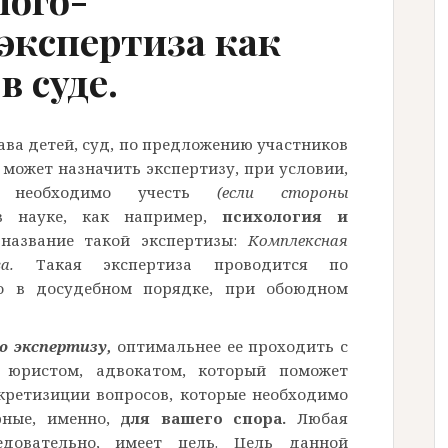
 экспертиза как
в суде.
ва детей, суд, по предложению участников
 может назначить экспертизу, при условии,
а необходимо учесть
(если стороны
в науке, как например,
психология и
 название такой экспертизы:
Комплексная
иза.
Такая экспертиза проводится по
бо в досудебном порядке, при обоюдном
ю экспертизу,
оптимальнее ее проходить с
 юристом, адвокатом, который поможет
кретизиции вопросов, которые необходимо
рные, именно,
для вашего спора.
Любая
едовательно, имеет цель. Цель данной