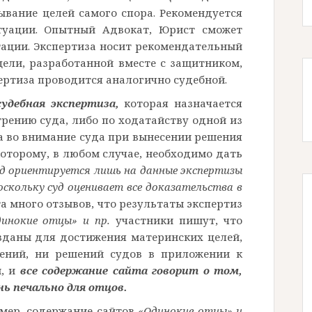
вание целей самого спора. Рекомендуется
туации. Опытный Адвокат, Юрист сможет
тации. Экспертиза носит рекомендательный
цели, разработанной вместе с защитником,
пертиза проводится аналогично судебной.
судебная экспертиза,
которая
назначается
трению суда, либо по ходатайству одной из
та во внимание суда при вынесении решения
которому, в любом случае, необходимо дать
уд ориентируется лишь на данные экспертизы
кольку суд оценивает все доказательства в
а много отзывов, что результаты экспертиз
инокие отцы» и пр.
участники пишут, что
зданы для достижения материнских целей,
чений, ни решений судов в приложении к
м, и
все содержание сайта говорит о том,
нь печально для отцов.
имер, содержание сайтов
«Одинокие отцы»
и