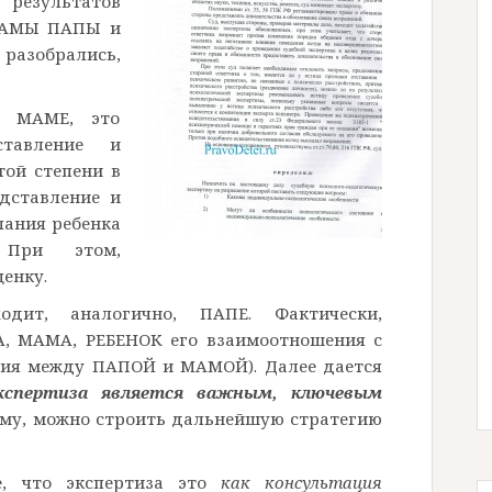
езультатов
 МАМЫ ПАПЫ и
разобрались,
к МАМЕ, это
ставление и
той степени в
дставление и
лания ребенка
 При этом,
енку.
дит, аналогично, ПАПЕ. Фактически,
А, МАМА, РЕБЕНОК его взаимоотношения с
ния между ПАПОЙ и МАМОЙ). Далее дается
кспертиза является важным, ключевым
ому, можно строить дальнейшую стратегию
е, что экспертиза это
как консультация