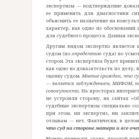
экспертизы — подтверждение доказы
ее применять для диагностики си
объяснить ее назначение на консуль
характер, как одно из обоснований 
для судебного процесса. Данная экс
Другим видом экспертиз является
судом (по
определению
суда) по усмо
сторон. Эта экспертиза будет приня
как одно из доказательств по делу, 
оценку судом.
Мнение граждан, что с
— является заблуждением, МИФОМ, пос
совокупности.
На просторах интернет
не устроили сторону, на сайтах
«Од
судебные экспертизы специально со
при этом, ни экспертиз, ни заклю
отзывам — нет. Фактически, в цело
что суд на стороне матери и все оче
Можно привести, сходу, простой пр