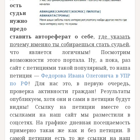
ость
судьи
нужно
предо
ставить автореферат о себе
,
где указать
почему именно ты собираешься стать судьей
,
что является логичным! Посмотрим
возможности этого портала. Ну, а пока, раз
сайт с петициями такой популярный, то наша
петиция —
Федорова Ивана Олеговича в УПР
по РФ
! Для нас это, в первую очередь,
проверка активности граждан! Результаты
опубликуем, хотя они и сами в петиции будут
видны! Ссылку на петиции вместе со
ссылками на наш сайт мы разместили в
соцсетях. На графике дневная посещаемость
примерно такая же как и без петиции. В
самой петиции есть то же ссылки на наш