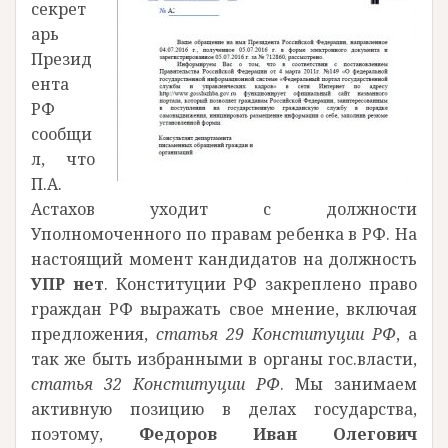
секрет
арь
Презид
ента
РФ
сообщи
л, что
П.А.
Астахов уходит с должности
Уполномоченного по правам ребенка в РФ. На
настоящий момент кандидатов на должность
УПР нет
. Конституции РФ закреплено право
граждан РФ выражать свое мнение, включая
предложения,
статья 29
Конституции РФ
, а
так же быть избранными в органы гос.власти,
статья 32 Конституции РФ
. Мы занимаем
активную позицию в делах государства,
поэтому,
Федоров Иван Олегович