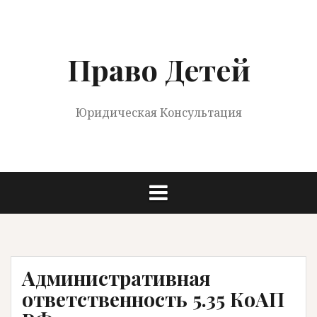
Перейти
к
содержимому
Право Детей
Юридическая Консультация
Административная
ответственность 5.35 КоАП