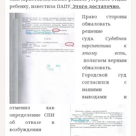
ребенку, известила ПАПУ.
Этого достаточно.
Право стороны
обжаловать
решение
суда. С
удебная
перспектива к
этому есть
,
полагаем верным
обжаловать.
Городской суд
согласился с
нашими
выводами и
отменил как
определение СПИ
об отказе в
возбуждении