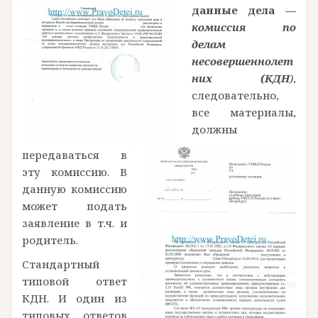
данные дела —
комиссия по
делам
несовершеннолет
них (КДН
)
,
следовательно,
все материалы,
должны
передаваться в
эту комиссию. В
данную комиссию
может подать
заявление в т.ч. и
родитель.
Стандартный
типовой ответ
КДН. И один из
типовых ответов