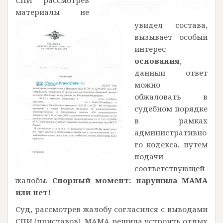
СПИ рассмотрев
материалы не
увидел состава,
вызывает особый
интерес
основания
,
данный ответ
можно
обжаловать в
судебном порядке
в рамках
административно
го кодекса, путем
подачи
соответствующей
жалобы.
Спорный момент: нарушила МАМА
или нет!
Суд, рассмотрев жалобу согласился с выводами
СПИ (приставов), МАМА решила устроить отдых