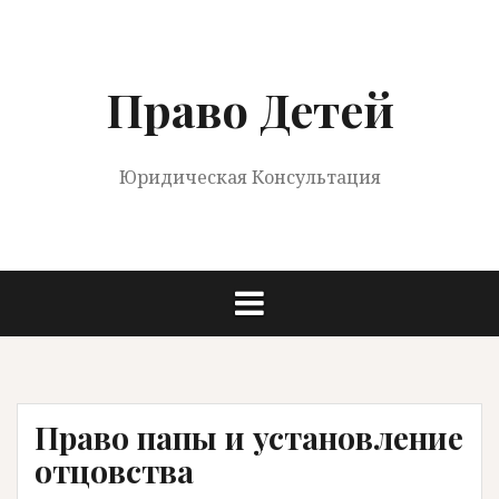
Перейти
к
содержимому
Право Детей
Юридическая Консультация
Право папы и установление
отцовства