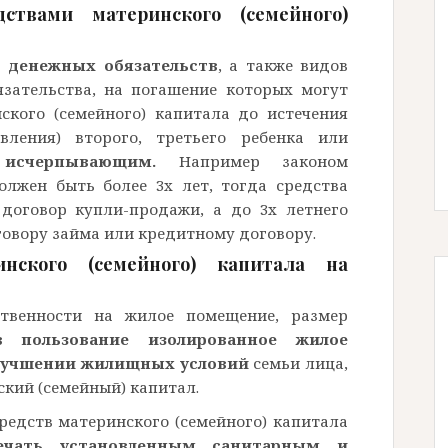
ствами материнского (семейного)
 денежных обязательств
, а также видов
язательства, на погашение которых могут
ского (семейного) капитала до истечения
ления) второго, третьего ребенка или
я исчерпывающим.
Например законом
олжен быть более 3х лет, тогда средства
договор купли-продажи, а до 3х летнего
говору займа или кредитному договору.
инского (семейного) капитала на
твенности на жилое помещение, размер
в пользование изолированное жилое
улучшении жилищных условий
семьи лица,
кий (семейный) капитал.
редств материнского (семейного) капитала
ечать установленным санитарным и