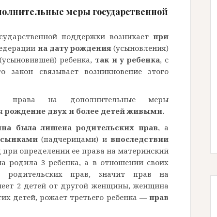
ополнительные меры государственной
сударственной поддержки возникает
при
Федерации
на дату рождения
(усыновления)
 (усыновившей) ребенка,
так и у ребенка
, с
го закон связывает возникновение этого
ия права на дополнительные меры
ся
рождение двух и более детей живыми.
на была лишена родительских прав
, а
асынками
(падчерицами) и
впоследствии
я
при определении ее права на материнский
а родила 3 ребенка, а в отношении своих
 родительских прав, значит прав на
еет 2 детей от другой женщины, женщина
их детей, рожает третьего ребенка —
прав