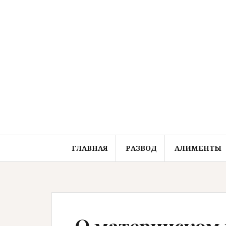
Перейти
к
содержимому
ГЛАВНАЯ
РАЗВОД
АЛИМЕНТЫ
О материнском 