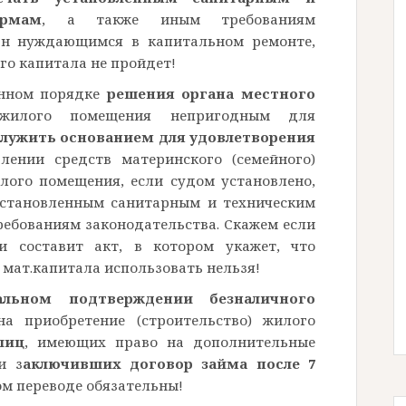
рмам
, а также иным требованиям
нан нуждающимся в капитальном ремонте,
го капитала не пройдет!
енном порядке
решения органа местного
илого помещения непригодным для
служить основанием для удовлетворения
ении средств материнского (семейного)
лого помещения, если судом установлено,
установленным санитарным и техническим
ребованиям законодательства. Скажем если
 составит акт, в котором укажет, что
 мат.капитала использовать нельзя!
альном подтверждении безналичного
а приобретение (строительство) жилого
лиц
, имеющих право на дополнительные
и з
аключивших договор займа после 7
м переводе обязательны!