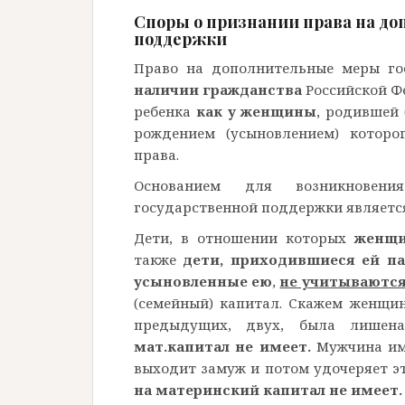
Споры о признании права на д
поддержки
Право на дополнительные меры го
наличии гражданства
Российской 
ребенка
как у женщины
, родившей
рождением (усыновлением) которо
права.
Основанием для возникновен
государственной поддержки являет
Дети, в отношении которых
женщи
также
дети, приходившиеся ей п
усыновленные ею
,
не учитываютс
(семейный) капитал. Скажем женщин
предыдущих, двух, была лишена
мат.капитал не имеет.
Мужчина им
выходит замуж и потом удочеряет эт
на материнский капитал не имеет.