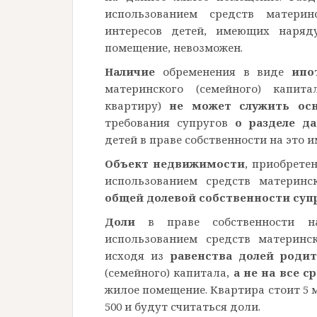
использованием средств материнс
интересов детей, имеющих наряд
помещение, невозможен.
Наличие
обременения в виде
ипо
материнского (семейного) капит
квартиру)
не может служить осн
требования супругов
о разделе д
детей в праве собственности на это 
Объект недвижимости
, приобрете
использованием средств материнс
общей долевой собственности супр
Доли
в праве собственности на
использованием средств материнск
исходя из
равенства долей родит
(семейного) капитала,
а не на все с
жилое помещение. Квартира стоит 5 м
500 и будут считаться доли.