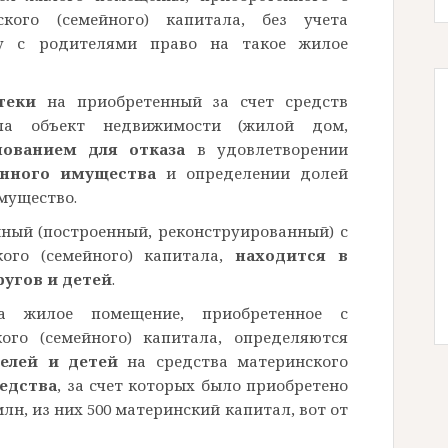
кого (семейного) капитала, без учета
у с родителями право на такое жилое
теки
на приобретенный за счет средств
ала объект недвижимости (жилой дом,
ованием для отказа
в удовлетворении
анного имущества
и определении долей
имущество.
нный (построенный, реконструированный) с
кого (семейного) капитала,
находится в
угов и детей
.
 жилое помещение, приобретенное с
ого (семейного) капитала, определяются
елей и детей
на средства материнского
редства
, за счет которых было приобретено
лн, из них 500 материнский капитал, вот от