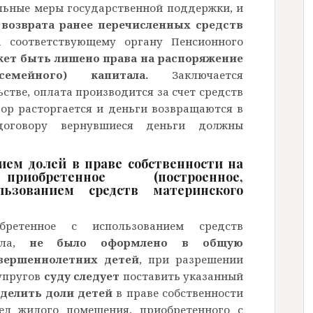
льные меры государственной поддержки, и
 возврата ранее перечисленных средств
ла соответствующему органу Пенсионного
жет быть лишено права на распоряжение
(семейного) капитала.
Заключается
стве, оплата производится за счет средств
вор расторгается и деньги возвращаются в
оговору вернувшиеся деньги должны
ием долей в праве собственности на
обретенное (построенное,
льзованием средств материнского
бретенное с использованием средств
тала,
не было оформлено в общую
вершеннолетних детей
, при разрешении
супругов
суду следует
поставить указанный
делить доли детей
в праве собственности
ел жилого помещения, приобретенного с