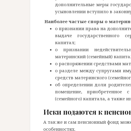
дополнительные меры государс
усыновлении вступило в законную
Наиболее частые споры о материн
о признании права на дополнит
выдаче государственного се
капитал;
о признании недействитель
материнский (семейный) капита
о распоряжении средствами мате
о разделе между супругами иму
средств материнского (семейног
об определении доли родителей
помещение, приобретенное с
(семейного) капитала, а также 
Иски подаются к пенсио
А так же и сам пенсионный фонд може
особенностях.