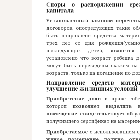
Споры о распоряжении сред
капитала
Установленный законом перечень
договоров, опосредующих такие об
быть направлены средства материн
трех лет со дня рождения(усынов
последующих детей,
являетс
установлено что возраст ребенка д
могут быть переведены скажем на 
возраста, только на погашение по до
Направление средств матер
улучшение жилищных условий
Приобретение доли
в праве собс
которой
позволяет выделить 
помещение
,
свидетельствует об 
получившего сертификат на материнс
Приобретаемое
с использованием с
жилое помещение должно отв