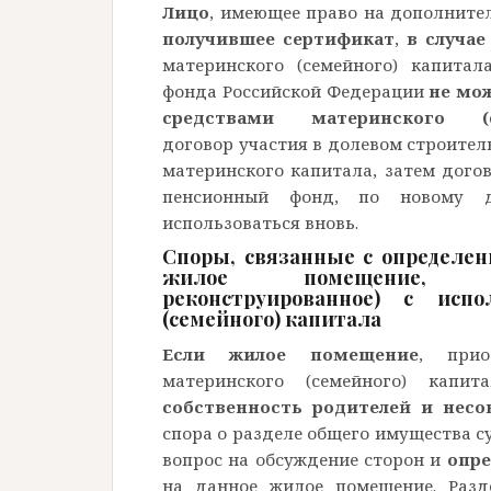
Лицо
, имеющее право на дополните
получившее сертификат
,
в случае
материнского (семейного) капита
фонда Российской Федерации
не мо
средствами материнского 
договор участия в долевом строитель
материнского капитала, затем дого
пенсионный фонд, по новому д
использоваться вновь.
Споры, связанные с определен
жилое помещение, при
реконструированное) с испо
(семейного) капитала
Если жилое помещение
, прио
материнского (семейного) капи
собственность родителей и несо
спора о разделе общего имущества 
вопрос на обсуждение сторон и
опре
на данное жилое помещение. Разд